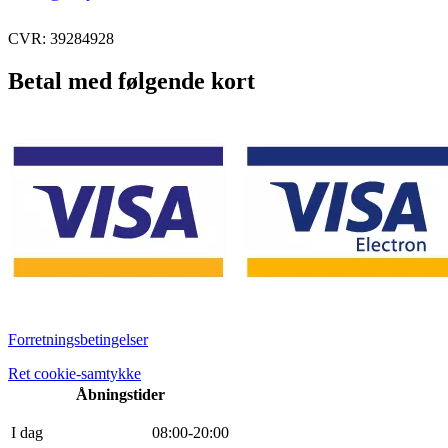
CVR: 39284928
Betal med følgende kort
Forretningsbetingelser
Ret cookie-samtykke
Åbningstider
I dag
0
8
:
0
0
-
20
:
0
0