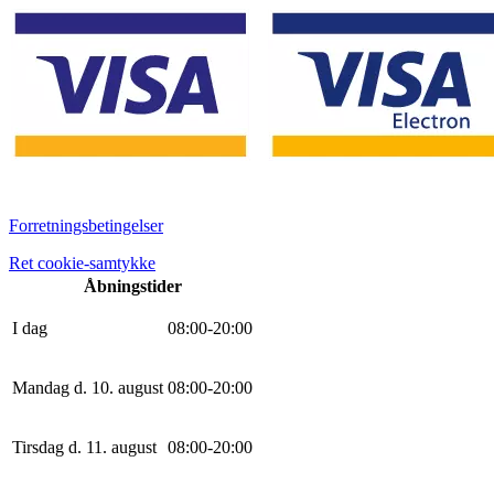
Forretningsbetingelser
Ret cookie-samtykke
Åbningstider
I dag
0
8
:
0
0
-
20
:
0
0
Mandag d. 10. august
0
8
:
0
0
-
20
:
0
0
Tirsdag d. 11. august
0
8
:
0
0
-
20
:
0
0