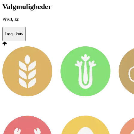
Valgmuligheder
Pris
0
,
-
kr.
Læg i kurv