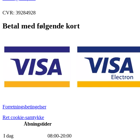
CVR: 39284928
Betal med følgende kort
Forretningsbetingelser
Ret cookie-samtykke
Åbningstider
I dag
0
8
:
0
0
-
20
:
0
0