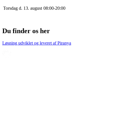
Torsdag d. 13. august
0
8
:
0
0
-
20
:
0
0
Du finder os her
Løsning udviklet og leveret af
Piranya