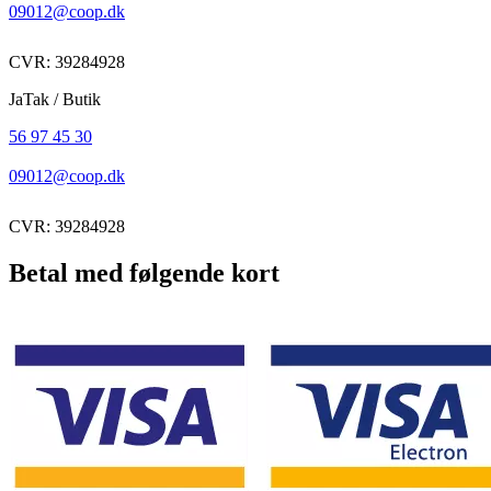
09012@coop.dk
CVR: 39284928
JaTak / Butik
56 97 45 30
09012@coop.dk
CVR: 39284928
Betal med følgende kort