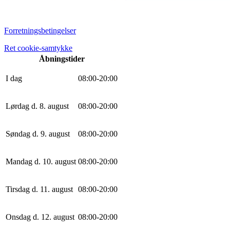
Forretningsbetingelser
Ret cookie-samtykke
Åbningstider
I dag
0
8
:
0
0
-
20
:
0
0
Lørdag d. 8. august
0
8
:
0
0
-
20
:
0
0
Søndag d. 9. august
0
8
:
0
0
-
20
:
0
0
Mandag d. 10. august
0
8
:
0
0
-
20
:
0
0
Tirsdag d. 11. august
0
8
:
0
0
-
20
:
0
0
Onsdag d. 12. august
0
8
:
0
0
-
20
:
0
0