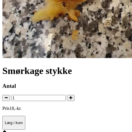
Smørkage stykke
Antal
Pris
18
,
-
kr.
Læg i kurv