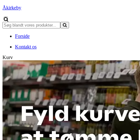
Åkirkeby
Forside
Kontakt os
Kurv