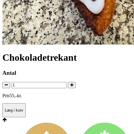
Chokoladetrekant
Antal
Pris
55
,
-
kr.
Læg i kurv