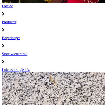
Forside
Produkter
Bageribager
Store wienerbrød
Luksus kringle 1/4