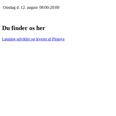
Onsdag d. 12. august
0
8
:
0
0
-
20
:
0
0
Du finder os her
Løsning udviklet og leveret af
Piranya