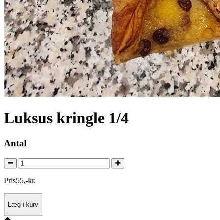
Luksus kringle 1/4
Antal
Pris
55
,
-
kr.
Læg i kurv