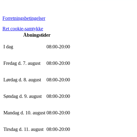
Forretningsbetingelser
Ret cookie-samtykke
Åbningstider
I dag
0
8
:
0
0
-
20
:
0
0
Fredag d. 7. august
0
8
:
0
0
-
20
:
0
0
Lørdag d. 8. august
0
8
:
0
0
-
20
:
0
0
Søndag d. 9. august
0
8
:
0
0
-
20
:
0
0
Mandag d. 10. august
0
8
:
0
0
-
20
:
0
0
Tirsdag d. 11. august
0
8
:
0
0
-
20
:
0
0