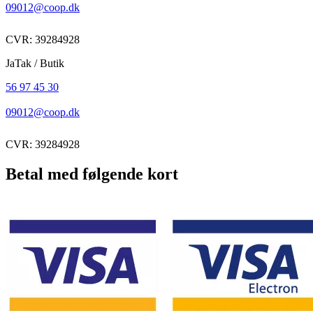
09012@coop.dk
CVR: 39284928
JaTak / Butik
56 97 45 30
09012@coop.dk
CVR: 39284928
Betal med følgende kort