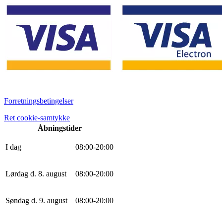
Forretningsbetingelser
Ret cookie-samtykke
Åbningstider
I dag
0
8
:
0
0
-
20
:
0
0
Lørdag d. 8. august
0
8
:
0
0
-
20
:
0
0
Søndag d. 9. august
0
8
:
0
0
-
20
:
0
0