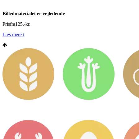
Billedmaterialet er vejledende
Pris
fra
125
,
-
kr.
Læs mere
i