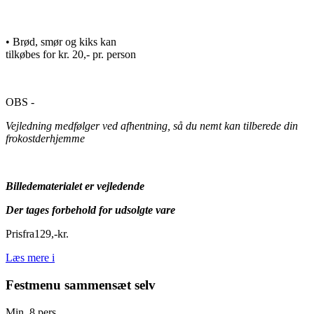
• Brød, smør og kiks kan
tilkøbes for kr. 20,- pr. person
OBS -
Vejledning medfølger ved afhentning, så du nemt kan tilberede din
frokostderhjemme
Billedematerialet er vejledende
Der tages forbehold for udsolgte vare
Pris
fra
129
,
-
kr.
Læs mere
i
Festmenu sammensæt selv
Min. 8 pers.