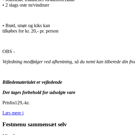
• 2 slags oste m/vindruer
• Brød, smør og kiks kan
tilkøbes for kr. 20,- pr. person
OBS -
Vejledning medfølger ved afhentning, så du nemt kan tilberede din f
Billedematerialet er vejledende
Der tages forbehold for udsolgte vare
Pris
fra
129
,
-
kr.
Læs mere
i
Festmenu sammensæt selv