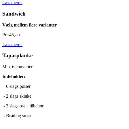
Læs mere
i
Sandwich
Vælg mellem flere varianter
Pris
45
,
-
kr.
Læs mere
i
Tapasplanke
Min. 6 couverter
Indeholder:
- 6 slags pølser
- 2 slags skinke
- 3 slags ost + tilbehør
- Brød og smør