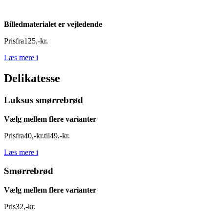
Billedmaterialet er vejledende
Pris
fra
125
,
-
kr.
Læs mere
i
Delikatesse
Luksus smørrebrød
Vælg mellem flere varianter
Pris
fra
40
,
-
kr.
til
49
,
-
kr.
Læs mere
i
Smørrebrød
Vælg mellem flere varianter
Pris
32
,
-
kr.