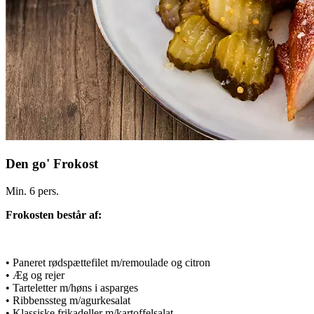
Den go' Frokost
Min. 6 pers.
Frokosten består af:
• Paneret rødspættefilet m/remoulade og citron
• Æg og rejer
• Tarteletter m/høns i asparges
• Ribbenssteg m/agurkesalat
• Klassiske frikadeller m/kartoffelsalat