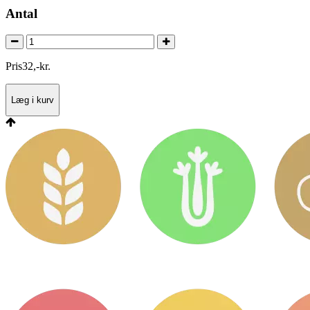
Antal
Pris
32
,
-
kr.
Læg i kurv