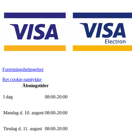
Forretningsbetingelser
Ret cookie-samtykke
Åbningstider
I dag
0
8
:
0
0
-
20
:
0
0
Mandag d. 10. august
0
8
:
0
0
-
20
:
0
0
Tirsdag d. 11. august
0
8
:
0
0
-
20
:
0
0